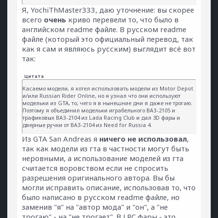
Я, YochiThMaster333, даю уточнение: вы скорее
всего
очень
криво перевели то, что было в
английском readme файле. В русском readme
файле (который это официальный перевод, так
как я сам и являюсь русским) выглядит всё вот
так:
Цитата
Касаемо модели, я хотел использовать модели из Motor Depot
и/или Russian Rider Online, но я узнал что они используют
модельки из GTA, то, чего я в нынешние дни я даже не трогаю.
Поэтому я объединил модельки играбельного ВАЗ-2105 и
трафиковых ВАЗ-2104 из Lada Racing Club и дал 3D фары и
дверные ручки от ВАЗ-2104 из Need for Russia 4.
Из GTA San Andreas я
ничего не использовал
,
так как модели из гта в частности могут быть
неровными, а использование моделей из гта
считается воровством если не спросить
разрешения оригинального автора. Вы бы
могли исправить описание, использовав то, что
было написано в русском readme файле, но
заменив "я" на "автор мода" и "он", а "не
трогаю" - на "не трогает". В LRC фары - это