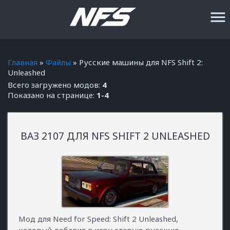
menu
Главная
»
Файлы
» Русские машины для NFS Shift 2:
Unleashed
Всего загружено модов
:
4
Показано на странице
:
1-4
ВАЗ 2107 ДЛЯ NFS SHIFT 2 UNLEASHED
Мод для Need for Speed: Shift 2 Unleashed,