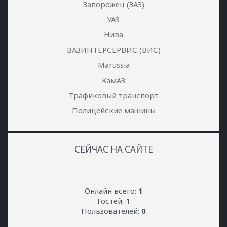
Запорожец (ЗАЗ)
УАЗ
Нива
ВАЗИНТЕРСЕРВИС (ВИС)
Marussia
КамАЗ
Трафиковый транспорт
Полицейские машины
СЕЙЧАС НА САЙТЕ
Онлайн всего:
1
Гостей:
1
Пользователей:
0