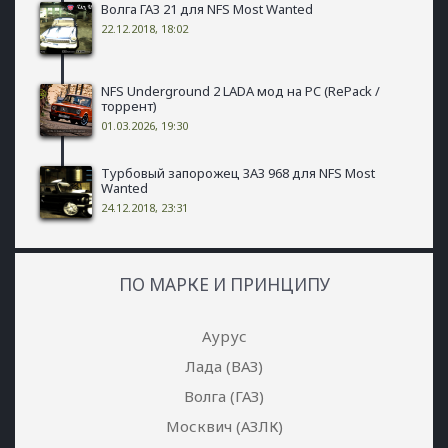
Волга ГАЗ 21 для NFS Most Wanted
22.12.2018, 18:02
NFS Underground 2 LADA мод на PC (RePack /
торрент)
01.03.2026, 19:30
Турбовый запорожец ЗАЗ 968 для NFS Most
Wanted
24.12.2018, 23:31
ПО МАРКЕ И ПРИНЦИПУ
Аурус
Лада (ВАЗ)
Волга (ГАЗ)
Москвич (АЗЛК)