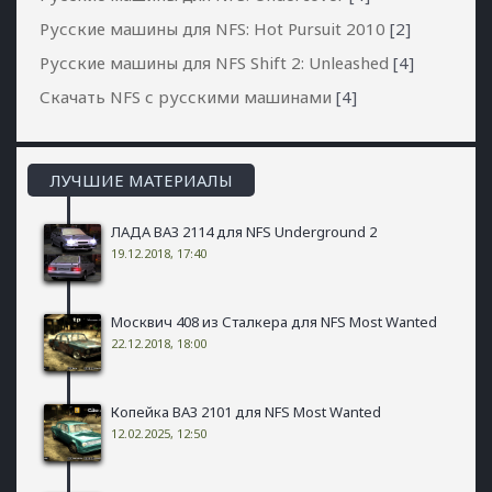
Русские машины для NFS: Hot Pursuit 2010
[2]
Русские машины для NFS Shift 2: Unleashed
[4]
Скачать NFS с русскими машинами
[4]
ЛУЧШИЕ МАТЕРИАЛЫ
ЛАДА ВАЗ 2114 для NFS Underground 2
19.12.2018, 17:40
Москвич 408 из Сталкера для NFS Most Wanted
22.12.2018, 18:00
Копейка ВАЗ 2101 для NFS Most Wanted
12.02.2025, 12:50