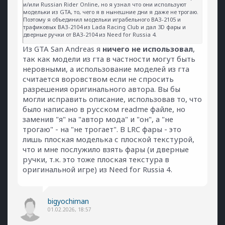
и/или Russian Rider Online, но я узнал что они используют
модельки из GTA, то, чего я в нынешние дни я даже не трогаю.
Поэтому я объединил модельки играбельного ВАЗ-2105 и
трафиковых ВАЗ-2104 из Lada Racing Club и дал 3D фары и
дверные ручки от ВАЗ-2104 из Need for Russia 4.
Из GTA San Andreas я
ничего не использовал
,
так как модели из гта в частности могут быть
неровными, а использование моделей из гта
считается воровством если не спросить
разрешения оригинального автора. Вы бы
могли исправить описание, использовав то, что
было написано в русском readme файле, но
заменив "я" на "автор мода" и "он", а "не
трогаю" - на "не трогает". В LRC фары - это
лишь плоская моделька с плоской текстурой,
что и мне послужило взять фары (и дверные
ручки, т.к. это тоже плоская текстура в
оригинальной игре) из Need for Russia 4.
bigyochiman
01.02.2026, 18:57