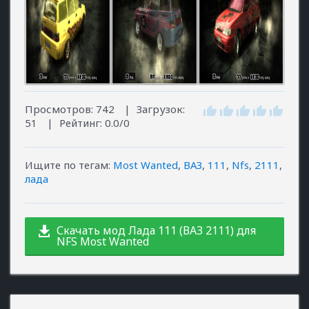
Просмотров
:
742
|
Загрузок
:
51
|
Рейтинг
:
0.0
/
0
Ищите по тегам
:
Most Wanted
,
ВАЗ
,
111
,
Nfs
,
2111
,
лада
Скачать мод Лада 111 (ВАЗ 2111) для
NFS Most Wanted