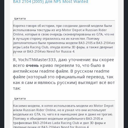
ВАЗ 2104 (2005) для NFS Most Wanted
Цитата
Коротко говоря об истории, при создании данной модели были
использованы текстуры из игр Motor Depot и Russian Rider
Online, которые в свою очередь сконвертированы из GTA, что не
в лучшую сторону отразилось на их качестве. Поэтому
дополнительно были применены модели ВАЗ-2105 и ВАЗ-2104 из
игры Lada Racing Club, откуда взяты 3D фары, а также дверные
ручки от ВАЗ-2104 из Need for Russia 4.
Я, YochiThMaster333, даю уточнение: вы скорее
всего
очень
криво перевели то, что было в
английском readme файле. В русском readme
файле (который это официальный перевод, так
как я сам и являюсь русским) выглядит всё вот
так:
Цитата
Касаемо модели, я хотел использовать модели из Motor Depot
и/или Russian Rider Online, но я узнал что они используют
модельки из GTA, то, чего я в нынешние дни я даже не трогаю.
Поэтому я объединил модельки играбельного ВАЗ-2105 и
трафиковых ВАЗ-2104 из Lada Racing Club и дал 3D фары и
дверные ручки от ВАЗ-2104 из Need for Russia 4.