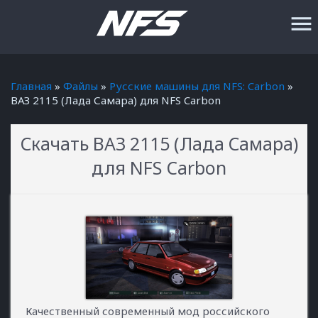
menu
Главная
»
Файлы
»
Русские машины для NFS: Carbon
»
ВАЗ 2115 (Лада Самара) для NFS Carbon
Скачать ВАЗ 2115 (Лада Самара)
для NFS Carbon
Качественный современный мод российского