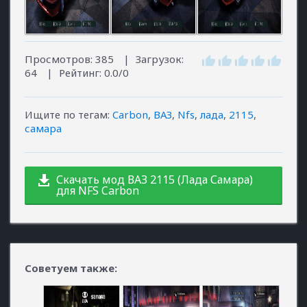
Просмотров
:
385
|
Загрузок
:
64
|
Рейтинг
:
0.0
/
0
Ищите по тегам
:
Carbon
,
ВАЗ
,
Nfs
,
лада
,
2115
,
самара
Скачать мод ВАЗ 2115 (Лада Самара)
для NFS Carbon
Советуем также: