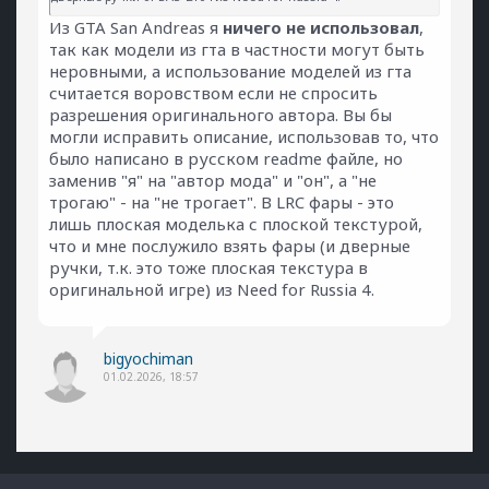
Из GTA San Andreas я
ничего не использовал
,
так как модели из гта в частности могут быть
неровными, а использование моделей из гта
считается воровством если не спросить
разрешения оригинального автора. Вы бы
могли исправить описание, использовав то, что
было написано в русском readme файле, но
заменив "я" на "автор мода" и "он", а "не
трогаю" - на "не трогает". В LRC фары - это
лишь плоская моделька с плоской текстурой,
что и мне послужило взять фары (и дверные
ручки, т.к. это тоже плоская текстура в
оригинальной игре) из Need for Russia 4.
bigyochiman
01.02.2026, 18:57