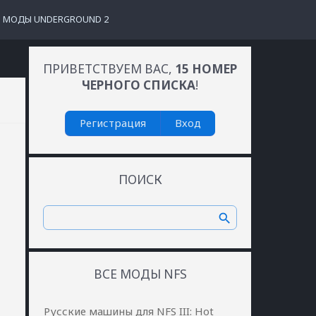
Ь МОДЫ UNDERGROUND 2
 III: HOT PURSUIT
ПРИВЕТСТВУЕМ ВАС
,
15 НОМЕР
ЧЕРНОГО СПИСКА
!
2
Регистрация
Вход
ССКИЕ МАШИНЫ ДЛЯ NFS PROSTREET
РУССКИЕ МАШИНЫ ДЛЯ NFS SHIFT 2
ПОИСК
ВСЕ МОДЫ NFS
Русские машины для NFS III: Hot