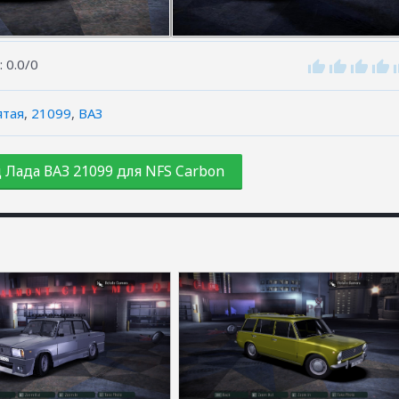
:
0.0
/
0
ятая
,
21099
,
ВАЗ
 Лада ВАЗ 21099 для NFS Carbon