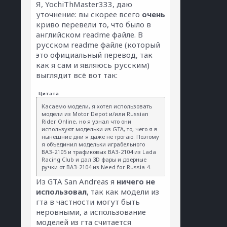
Я, YochiThMaster333, даю
уточнение: вы скорее всего
очень
криво перевели то, что было в
английском readme файле. В
русском readme файле (который
это официальный перевод, так
как я сам и являюсь русским)
выглядит всё вот так:
Цитата
Касаемо модели, я хотел использовать
модели из Motor Depot и/или Russian
Rider Online, но я узнал что они
используют модельки из GTA, то, чего я в
нынешние дни я даже не трогаю. Поэтому
я объединил модельки играбельного
ВАЗ-2105 и трафиковых ВАЗ-2104 из Lada
Racing Club и дал 3D фары и дверные
ручки от ВАЗ-2104 из Need for Russia 4.
Из GTA San Andreas я
ничего не
использовал
, так как модели из
гта в частности могут быть
неровными, а использование
моделей из гта считается