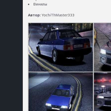
Винилы
Автор:
YochiThMaster333