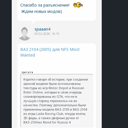
Спасибо за разъяснение!
Ждем новых модов)
spaaan4
05.02.2026, 16:15
ВАЗ 2104 (2005) для NFS Most
Wanted
Цитата
Коротко говоря об истории, при создании
данной модели были использованы
текстуры из игр Motor Depot и Russian
Rider Online, которые в свою очередь
сконвертированы из GTA, что не в
лучшую сторону отразилось на их
качестве. Поэтому дополнительно были
применены модели ВАЗ-2105 и ВАЗ-2104
из игры Lada Racing Club, откуда взяты
3D фары, а также дверные ручки от
ВАЗ-2104 из Need for Russia 4.