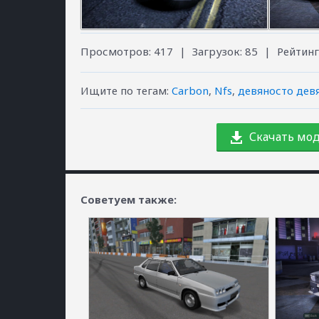
Просмотров
:
417
|
Загрузок
:
85
|
Рейтинг
Ищите по тегам
:
Carbon
,
Nfs
,
девяносто дев
Скачать мод
Советуем также: