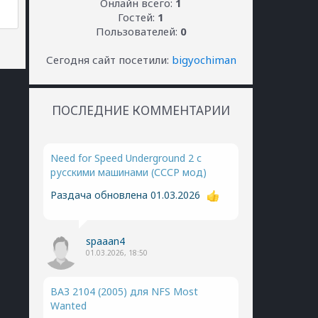
Онлайн всего:
1
Гостей:
1
Пользователей:
0
Сегодня сайт посетили:
bigyochiman
ПОСЛЕДНИЕ КОММЕНТАРИИ
Need for Speed Underground 2 с
русскими машинами (СССР мод)
Раздача обновлена 01.03.2026
spaaan4
01.03.2026, 18:50
ВАЗ 2104 (2005) для NFS Most
Wanted