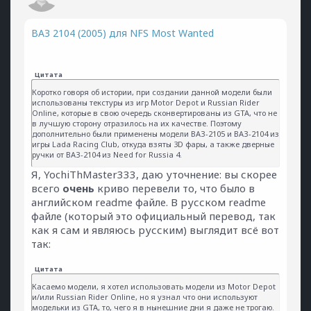
ВАЗ 2104 (2005) для NFS Most Wanted
Цитата
Коротко говоря об истории, при создании данной модели были
использованы текстуры из игр Motor Depot и Russian Rider
Online, которые в свою очередь сконвертированы из GTA, что не
в лучшую сторону отразилось на их качестве. Поэтому
дополнительно были применены модели ВАЗ-2105 и ВАЗ-2104 из
игры Lada Racing Club, откуда взяты 3D фары, а также дверные
ручки от ВАЗ-2104 из Need for Russia 4.
Я, YochiThMaster333, даю уточнение: вы скорее
всего
очень
криво перевели то, что было в
английском readme файле. В русском readme
файле (который это официальный перевод, так
как я сам и являюсь русским) выглядит всё вот
так:
Цитата
Касаемо модели, я хотел использовать модели из Motor Depot
и/или Russian Rider Online, но я узнал что они используют
модельки из GTA, то, чего я в нынешние дни я даже не трогаю.