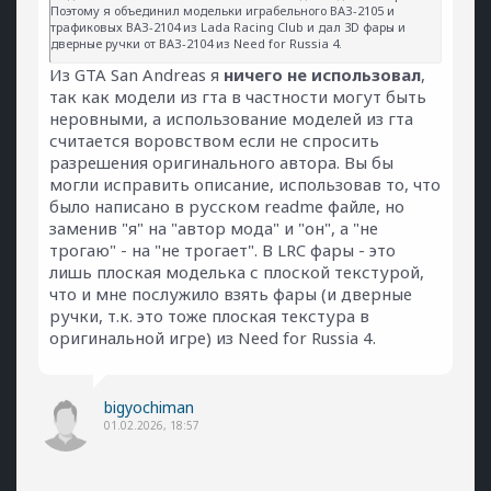
Поэтому я объединил модельки играбельного ВАЗ-2105 и
трафиковых ВАЗ-2104 из Lada Racing Club и дал 3D фары и
дверные ручки от ВАЗ-2104 из Need for Russia 4.
Из GTA San Andreas я
ничего не использовал
,
так как модели из гта в частности могут быть
неровными, а использование моделей из гта
считается воровством если не спросить
разрешения оригинального автора. Вы бы
могли исправить описание, использовав то, что
было написано в русском readme файле, но
заменив "я" на "автор мода" и "он", а "не
трогаю" - на "не трогает". В LRC фары - это
лишь плоская моделька с плоской текстурой,
что и мне послужило взять фары (и дверные
ручки, т.к. это тоже плоская текстура в
оригинальной игре) из Need for Russia 4.
bigyochiman
01.02.2026, 18:57