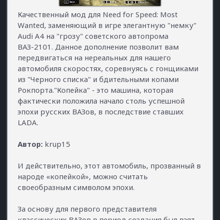
Качественный мод для Need for Speed: Most
Wanted, заменяющий в игре элегантную "немку"
Audi A4 на "грозу" советского автопрома
ВАЗ-2101. Данное дополнение позволит вам
передвигаться на нереальных для нашего
автомобиля скоростях, соревнуясь с гонщиками
из "Черного списка" и бдительными копами
Рокпорта."Копейка" - это машина, которая
фактически положила начало столь успешной
эпохи русских ВАЗов, в последствие ставших
LADA.
Автор:
krup15
И действительно, этот автомобиль, прозванный в
народе «копейкой», можно считать
своеобразным символом эпохи.
За основу для первого представителя
классических ВАЗов в период создания был взят