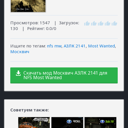
Просмотров
:
1547
|
Загрузок
:
130
|
Рейтинг
:
0.0
/
0
Ищите по тегам
:
nfs mw
,
АЗЛК 2141
,
Most Wanted
,
Москвич
Скачать мод Москвич АЗЛК 2141 для
NFS Most Wanted
Советуем также: