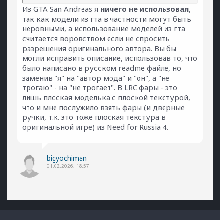
Из GTA San Andreas я
ничего не использовал
,
так как модели из гта в частности могут быть
неровными, а использование моделей из гта
считается воровством если не спросить
разрешения оригинального автора. Вы бы
могли исправить описание, использовав то, что
было написано в русском readme файле, но
заменив "я" на "автор мода" и "он", а "не
трогаю" - на "не трогает". В LRC фары - это
лишь плоская моделька с плоской текстурой,
что и мне послужило взять фары (и дверные
ручки, т.к. это тоже плоская текстура в
оригинальной игре) из Need for Russia 4.
bigyochiman
01.02.2026, 18:57