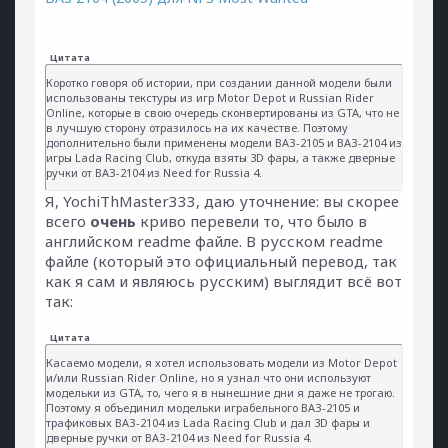
Цитата
Коротко говоря об истории, при создании данной модели были
использованы текстуры из игр Motor Depot и Russian Rider
Online, которые в свою очередь сконвертированы из GTA, что не
в лучшую сторону отразилось на их качестве. Поэтому
дополнительно были применены модели ВАЗ-2105 и ВАЗ-2104 из
игры Lada Racing Club, откуда взяты 3D фары, а также дверные
ручки от ВАЗ-2104 из Need for Russia 4.
Я, YochiThMaster333, даю уточнение: вы скорее
всего
очень
криво перевели то, что было в
английском readme файле. В русском readme
файле (который это официальный перевод, так
как я сам и являюсь русским) выглядит всё вот
так:
Цитата
Касаемо модели, я хотел использовать модели из Motor Depot
и/или Russian Rider Online, но я узнал что они используют
модельки из GTA, то, чего я в нынешние дни я даже не трогаю.
Поэтому я объединил модельки играбельного ВАЗ-2105 и
трафиковых ВАЗ-2104 из Lada Racing Club и дал 3D фары и
дверные ручки от ВАЗ-2104 из Need for Russia 4.