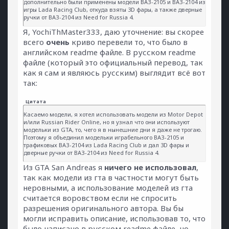
дополнительно были применены модели ВАЗ-2105 и ВАЗ-2104 из
игры Lada Racing Club, откуда взяты 3D фары, а также дверные
ручки от ВАЗ-2104 из Need for Russia 4.
Я, YochiThMaster333, даю уточнение: вы скорее
всего
очень
криво перевели то, что было в
английском readme файле. В русском readme
файле (который это официальный перевод, так
как я сам и являюсь русским) выглядит всё вот
так:
Цитата
Касаемо модели, я хотел использовать модели из Motor Depot
и/или Russian Rider Online, но я узнал что они используют
модельки из GTA, то, чего я в нынешние дни я даже не трогаю.
Поэтому я объединил модельки играбельного ВАЗ-2105 и
трафиковых ВАЗ-2104 из Lada Racing Club и дал 3D фары и
дверные ручки от ВАЗ-2104 из Need for Russia 4.
Из GTA San Andreas я
ничего не использовал
,
так как модели из гта в частности могут быть
неровными, а использование моделей из гта
считается воровством если не спросить
разрешения оригинального автора. Вы бы
могли исправить описание, использовав то, что
было написано в русском readme файле, но