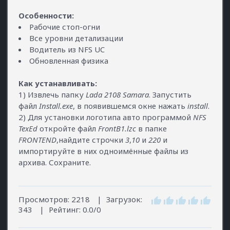
Особенности:
Рабочие стоп-огни
Все уровни детализации
Водитель из NFS UC
Обновленная физика
Как устанавливать:
1) Извлечь папку
Lada 2108 Samara
. Запустить
файл
Install.exe
, в появившемся окне нажать
install
.
2) Для установки логотипа авто программой
NFS
TexEd
откройте файл
FrontB1.lzc
в папке
FRONTEND
,найдите строчки
3
,
10
и
220
и
импортируйте в них одноимённые файлы из
архива. Сохраните.
Просмотров
:
2218
|
Загрузок
:
343
|
Рейтинг
:
0.0
/
0