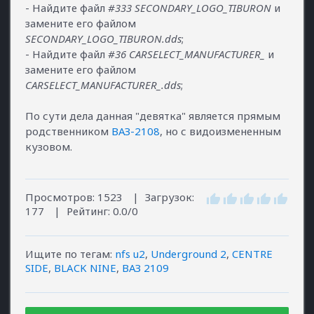
- Найдите файл
#333 SECONDARY_LOGO_TIBURON
и
замените его файлом
SECONDARY_LOGO_TIBURON.dds
;
- Найдите файл
#36 CARSELECT_MANUFACTURER_
и
замените его файлом
CARSELECT_MANUFACTURER_.dds
;
По сути дела данная "девятка" является прямым
родственником
ВАЗ-2108
, но с видоизмененным
кузовом.
Просмотров
:
1523
|
Загрузок
:
177
|
Рейтинг
:
0.0
/
0
Ищите по тегам
:
nfs u2
,
Underground 2
,
CENTRE
SIDE
,
BLACK NINE
,
ВАЗ 2109