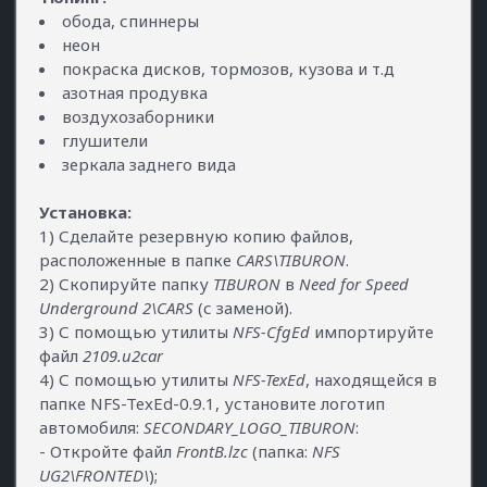
обода, спиннеры
неон
покраска дисков, тормозов, кузова и т.д
азотная продувка
воздухозаборники
глушители
зеркала заднего вида
Установка:
1) Сделайте резервную копию файлов,
расположенные в папке
CARS\TIBURON
.
2) Скопируйте папку
TIBURON
в
Need for Speed
Underground 2\CARS
(с заменой).
3) С помощью утилиты
NFS-CfgEd
импортируйте
файл
2109.u2car
4) С помощью утилиты
NFS-TexEd
, находящейся в
папке NFS-TexEd-0.9.1, установите логотип
автомобиля:
SECONDARY_LOGO_TIBURON
:
- Откройте файл
FrontB.lzc
(папка:
NFS
UG2\FRONTED\
);