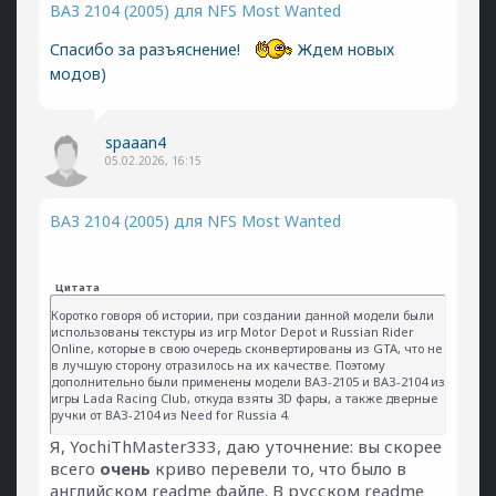
ВАЗ 2104 (2005) для NFS Most Wanted
Спасибо за разъяснение!
Ждем новых
модов)
spaaan4
05.02.2026, 16:15
ВАЗ 2104 (2005) для NFS Most Wanted
Цитата
Коротко говоря об истории, при создании данной модели были
использованы текстуры из игр Motor Depot и Russian Rider
Online, которые в свою очередь сконвертированы из GTA, что не
в лучшую сторону отразилось на их качестве. Поэтому
дополнительно были применены модели ВАЗ-2105 и ВАЗ-2104 из
игры Lada Racing Club, откуда взяты 3D фары, а также дверные
ручки от ВАЗ-2104 из Need for Russia 4.
Я, YochiThMaster333, даю уточнение: вы скорее
всего
очень
криво перевели то, что было в
английском readme файле. В русском readme