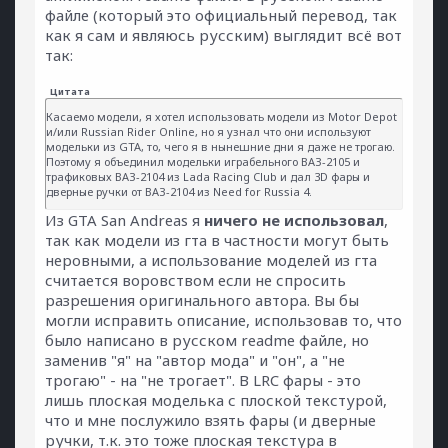
файле (который это официальный перевод, так
как я сам и являюсь русским) выглядит всё вот
так:
Цитата
Касаемо модели, я хотел использовать модели из Motor Depot
и/или Russian Rider Online, но я узнал что они используют
модельки из GTA, то, чего я в нынешние дни я даже не трогаю.
Поэтому я объединил модельки играбельного ВАЗ-2105 и
трафиковых ВАЗ-2104 из Lada Racing Club и дал 3D фары и
дверные ручки от ВАЗ-2104 из Need for Russia 4.
Из GTA San Andreas я
ничего не использовал
,
так как модели из гта в частности могут быть
неровными, а использование моделей из гта
считается воровством если не спросить
разрешения оригинального автора. Вы бы
могли исправить описание, использовав то, что
было написано в русском readme файле, но
заменив "я" на "автор мода" и "он", а "не
трогаю" - на "не трогает". В LRC фары - это
лишь плоская моделька с плоской текстурой,
что и мне послужило взять фары (и дверные
ручки, т.к. это тоже плоская текстура в