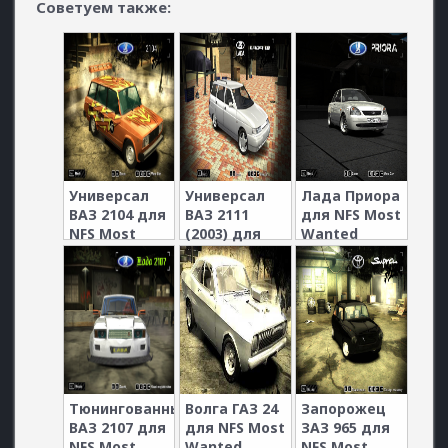
Советуем также:
Универсал
Универсал
Лада Приора
ВАЗ 2104 для
ВАЗ 2111
для NFS Most
NFS Most
(2003) для
Wanted
Wanted
NFS Most
Wanted
Тюнингованный
Волга ГАЗ 24
Запорожец
ВАЗ 2107 для
для NFS Most
ЗАЗ 965 для
NFS Most
Wanted
NFS Most