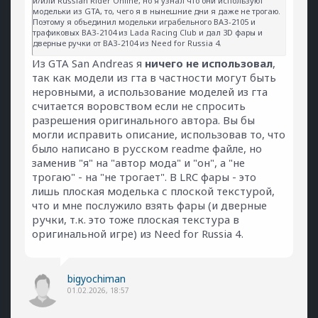
и/или Russian Rider Online, но я узнал что они используют
модельки из GTA, то, чего я в нынешние дни я даже не трогаю.
Поэтому я объединил модельки играбельного ВАЗ-2105 и
трафиковых ВАЗ-2104 из Lada Racing Club и дал 3D фары и
дверные ручки от ВАЗ-2104 из Need for Russia 4.
Из GTA San Andreas я
ничего не использовал
,
так как модели из гта в частности могут быть
неровными, а использование моделей из гта
считается воровством если не спросить
разрешения оригинального автора. Вы бы
могли исправить описание, использовав то, что
было написано в русском readme файле, но
заменив "я" на "автор мода" и "он", а "не
трогаю" - на "не трогает". В LRC фары - это
лишь плоская моделька с плоской текстурой,
что и мне послужило взять фары (и дверные
ручки, т.к. это тоже плоская текстура в
оригинальной игре) из Need for Russia 4.
bigyochiman
01.02.2026, 18:57