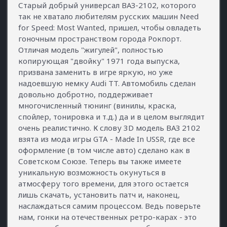
Старый добрый универсал ВАЗ-2102, которого
так не хватало любителям русских машин Need
for Speed: Most Wanted, пришел, чтобы овладеть
гоночным пространством города Рокпорт.
Отличая модель "жигулей", полностью
копирующая "двойку" 1971 года выпуска,
призвана заменить в игре яркую, но уже
надоевшую немку Audi TT. Автомобиль сделан
довольно добротно, поддерживает
многочисленный тюнинг (винилы, краска,
спойлер, тонировка и т.д.) да и в целом выглядит
очень реалистично. К слову 3D модель ВАЗ 2102
взята из мода игры GTA - Made In USSR, где все
оформление (в том числе авто) сделано как в
Советском Союзе. Теперь вы также имеете
уникальную возможность окунуться в
атмосферу того времени, для этого остается
лишь скачать, установить патч и, наконец,
наслаждаться самим процессом. Ведь поверьте
нам, гонки на отечественных ретро-карах - это