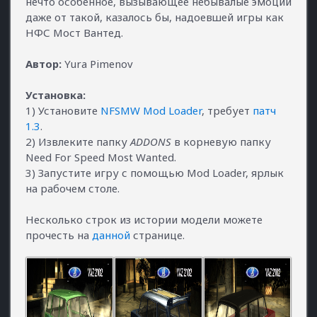
нечто особенное, вызывающее небывалые эмоции
даже от такой, казалось бы, надоевшей игры как
НФС Мост Вантед.
Автор:
Yura Pimenov
Установка:
1) Установите
NFSMW Mod Loader
, требует
патч
1.3
.
2) Извлеките папку
ADDONS
в корневую папку
Need For Speed Most Wanted.
3) Запустите игру с помощью Mod Loader, ярлык
на рабочем столе.
Несколько строк из истории модели можете
прочесть на
данной
странице.