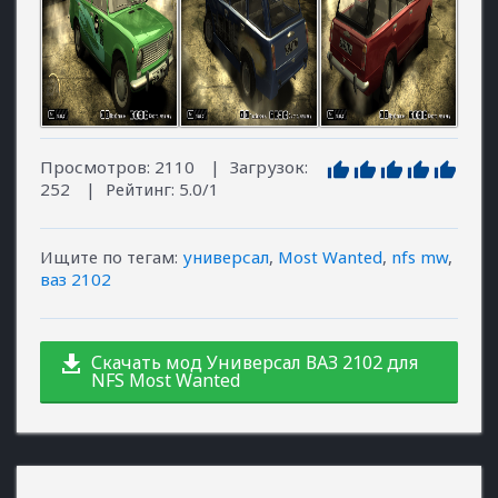
Просмотров
:
2110
|
Загрузок
:
252
|
Рейтинг
:
5.0
/
1
Ищите по тегам
:
универсал
,
Most Wanted
,
nfs mw
,
ваз 2102
Скачать мод Универсал ВАЗ 2102 для
NFS Most Wanted