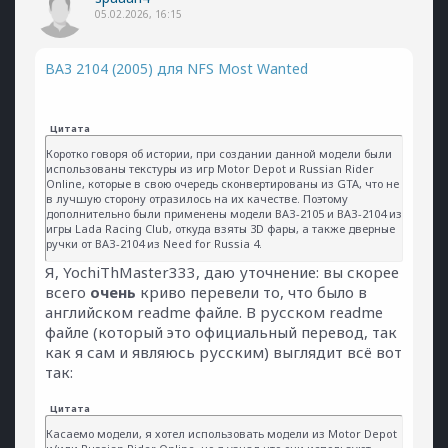
05.02.2026, 16:15
ВАЗ 2104 (2005) для NFS Most Wanted
Цитата
Коротко говоря об истории, при создании данной модели были
использованы текстуры из игр Motor Depot и Russian Rider
Online, которые в свою очередь сконвертированы из GTA, что не
в лучшую сторону отразилось на их качестве. Поэтому
дополнительно были применены модели ВАЗ-2105 и ВАЗ-2104 из
игры Lada Racing Club, откуда взяты 3D фары, а также дверные
ручки от ВАЗ-2104 из Need for Russia 4.
Я, YochiThMaster333, даю уточнение: вы скорее
всего
очень
криво перевели то, что было в
английском readme файле. В русском readme
файле (который это официальный перевод, так
как я сам и являюсь русским) выглядит всё вот
так:
Цитата
Касаемо модели, я хотел использовать модели из Motor Depot