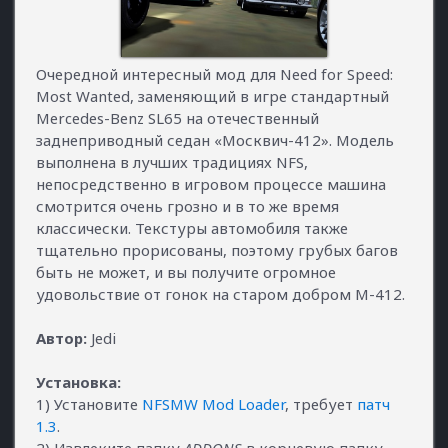
Очередной интересный мод для Need for Speed:
Most Wanted, заменяющий в игре стандартный
Mercedes-Benz SL65 на отечественный
заднеприводный седан «Москвич-412». Модель
выполнена в лучших традициях NFS,
непосредственно в игровом процессе машина
смотрится очень грозно и в то же время
классически. Текстуры автомобиля также
тщательно прорисованы, поэтому грубых багов
быть не может, и вы получите огромное
удовольствие от гонок на старом добром М-412.
Автор:
Jedi
Установка:
1) Установите
NFSMW Mod Loader
, требует
патч
1.3
.
2) Извлеките папку
ADDONS
в корневую папку