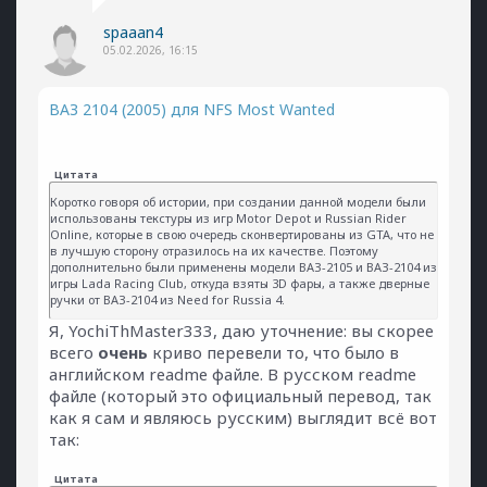
spaaan4
05.02.2026, 16:15
ВАЗ 2104 (2005) для NFS Most Wanted
Цитата
Коротко говоря об истории, при создании данной модели были
использованы текстуры из игр Motor Depot и Russian Rider
Online, которые в свою очередь сконвертированы из GTA, что не
в лучшую сторону отразилось на их качестве. Поэтому
дополнительно были применены модели ВАЗ-2105 и ВАЗ-2104 из
игры Lada Racing Club, откуда взяты 3D фары, а также дверные
ручки от ВАЗ-2104 из Need for Russia 4.
Я, YochiThMaster333, даю уточнение: вы скорее
всего
очень
криво перевели то, что было в
английском readme файле. В русском readme
файле (который это официальный перевод, так
как я сам и являюсь русским) выглядит всё вот
так:
Цитата