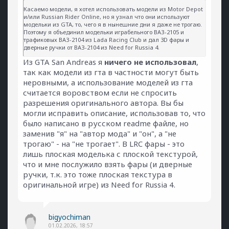
Касаемо модели, я хотел использовать модели из Motor Depot
и/или Russian Rider Online, но я узнал что они используют
модельки из GTA, то, чего я в нынешние дни я даже не трогаю.
Поэтому я объединил модельки играбельного ВАЗ-2105 и
трафиковых ВАЗ-2104 из Lada Racing Club и дал 3D фары и
дверные ручки от ВАЗ-2104 из Need for Russia 4.
Из GTA San Andreas я
ничего не использовал
,
так как модели из гта в частности могут быть
неровными, а использование моделей из гта
считается воровством если не спросить
разрешения оригинального автора. Вы бы
могли исправить описание, использовав то, что
было написано в русском readme файле, но
заменив "я" на "автор мода" и "он", а "не
трогаю" - на "не трогает". В LRC фары - это
лишь плоская моделька с плоской текстурой,
что и мне послужило взять фары (и дверные
ручки, т.к. это тоже плоская текстура в
оригинальной игре) из Need for Russia 4.
bigyochiman
01.02.2026, 18:57