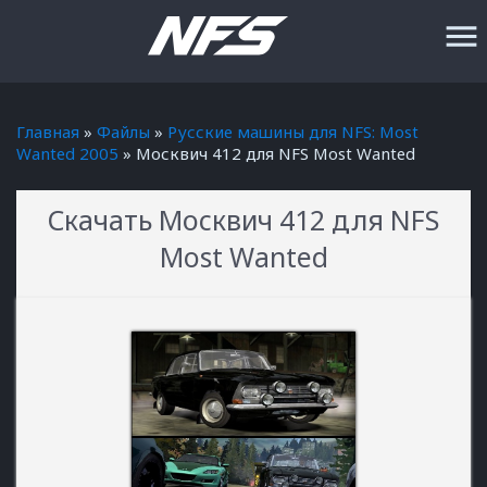
menu
Главная
»
Файлы
»
Русские машины для NFS: Most
Wanted 2005
» Москвич 412 для NFS Most Wanted
Скачать Москвич 412 для NFS
Most Wanted