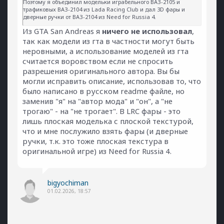
Поэтому я объединил модельки играбельного ВАЗ-2105 и
трафиковых ВАЗ-2104 из Lada Racing Club и дал 3D фары и
дверные ручки от ВАЗ-2104 из Need for Russia 4.
Из GTA San Andreas я
ничего не использовал
,
так как модели из гта в частности могут быть
неровными, а использование моделей из гта
считается воровством если не спросить
разрешения оригинального автора. Вы бы
могли исправить описание, использовав то, что
было написано в русском readme файле, но
заменив "я" на "автор мода" и "он", а "не
трогаю" - на "не трогает". В LRC фары - это
лишь плоская моделька с плоской текстурой,
что и мне послужило взять фары (и дверные
ручки, т.к. это тоже плоская текстура в
оригинальной игре) из Need for Russia 4.
bigyochiman
01.02.2026, 18:57