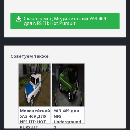
Скачать мод Медицинский УАЗ 469
для NFS III: Hot Pursuit
Советуем также:
Милицейский
УАЗ 469 для
УАЗ 469 ДЛЯ
NFS
NFS III: HOT
Underground
PURSUIT
2