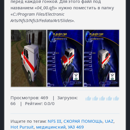
перед каждой гонкой. Для этого файл под
названием «
04_00.qfs
» нужно поместить в папку
«
C:/Program Files/Electronic
Arts/Nfs3/Nfs3/Fedata/Art/Slides
».
Просмотров
:
469
|
Загрузок
:
66
|
Рейтинг
:
0.0
/
0
Ищите по тегам
:
NFS III
,
СКОРАЯ ПОМОЩЬ
,
UAZ
,
Hot Pursuit
,
медицинский
,
УАЗ 469