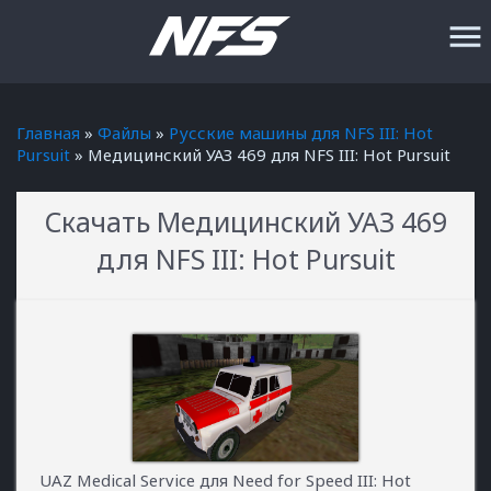
menu
Главная
»
Файлы
»
Русские машины для NFS III: Hot
Pursuit
» Медицинский УАЗ 469 для NFS III: Hot Pursuit
Скачать Медицинский УАЗ 469
для NFS III: Hot Pursuit
UAZ Medical Service для Need for Speed III: Hot