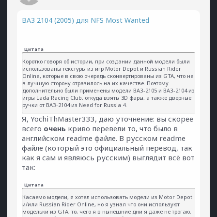
ВАЗ 2104 (2005) для NFS Most Wanted
Цитата
Коротко говоря об истории, при создании данной модели были
использованы текстуры из игр Motor Depot и Russian Rider
Online, которые в свою очередь сконвертированы из GTA, что не
в лучшую сторону отразилось на их качестве. Поэтому
дополнительно были применены модели ВАЗ-2105 и ВАЗ-2104 из
игры Lada Racing Club, откуда взяты 3D фары, а также дверные
ручки от ВАЗ-2104 из Need for Russia 4.
Я, YochiThMaster333, даю уточнение: вы скорее
всего
очень
криво перевели то, что было в
английском readme файле. В русском readme
файле (который это официальный перевод, так
как я сам и являюсь русским) выглядит всё вот
так:
Цитата
Касаемо модели, я хотел использовать модели из Motor Depot
и/или Russian Rider Online, но я узнал что они используют
модельки из GTA, то, чего я в нынешние дни я даже не трогаю.